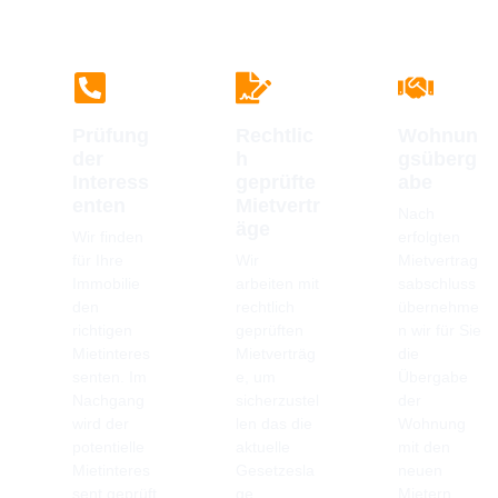
Prüfung
Rechtlic
Wohnun
der
h
gsüberg
Interess
geprüfte
abe
enten
Mietvertr
Nach
äge
Wir finden
erfolgten
für Ihre
Wir
Mietvertrag
Immobilie
arbeiten mit
sabschluss
den
rechtlich
übernehme
richtigen
geprüften
n wir für Sie
Mietinteres
Mietverträg
die
senten. Im
e, um
Übergabe
Nachgang
sicherzustel
der
wird der
len das die
Wohnung
potentielle
aktuelle
mit den
Mietinteres
Gesetzesla
neuen
sent geprüft
ge
Mietern.