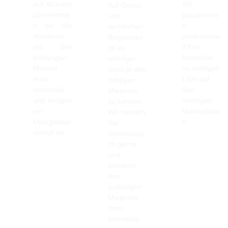
Auf Wunsch
Wir
Auf Grund
übernehme
präsentiere
von
n wir die
n
rechtlichen
Abnahme
professione
Regularien
mit den
ll Ihre
ist es
bisherigen
Immobilie
wichtiger
Mietern
im richtigen
denn je den
Ihrer
Licht auf
richtigen
Immobilie
den
Mietpreis
und fertigen
wichtigen
zu kennen.
ein
Marktplätze
Wir beraten
Übergabepr
n.
Sie
otokoll an.
diesbezügli
ch gerne
und
ermitteln
den
zulässigen
Mietpreis
Ihrer
Immobilie.